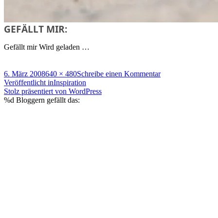
GEFÄLLT MIR:
Gefällt mir
Wird geladen …
Veröffentlicht
Volle
zu
6. März 2008
640 × 480
Schreibe einen Kommentar
am
Beitragsnavigation
Größe
Steine-
Veröffentlicht in
Inspiration
Inspiration
Stolz präsentiert von WordPress
%d
Bloggern gefällt das: