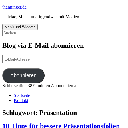
Zum
thanninger.de
Inhalt
… Mac, Musik und irgendwas mit Medien.
springen
Menü und Widgets
Suchen
nach:
Blog via E-Mail abonnieren
E-
Mail-
Adresse
Abonnieren
Schließe dich 387 anderen Abonnenten an
Startseite
Kontakt
Schlagwort:
Präsentation
10 Tipps für bessere Präsentationsfolien