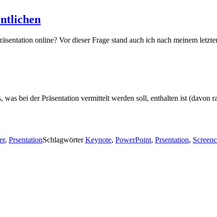
entlichen
 Präsentation online? Vor dieser Frage stand auch ich nach meinem letz
, was bei der Präsentation vermittelt werden soll, enthalten ist (davon 
er
,
Prsentation
Schlagwörter
Keynote
,
PowerPoint
,
Prsentation
,
Screenc