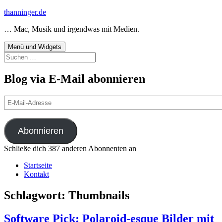
Zum
thanninger.de
Inhalt
… Mac, Musik und irgendwas mit Medien.
springen
Menü und Widgets
Suchen
nach:
Blog via E-Mail abonnieren
E-
Mail-
Adresse
Abonnieren
Schließe dich 387 anderen Abonnenten an
Startseite
Kontakt
Schlagwort:
Thumbnails
Software Pick: Polaroid-esque Bilder mit