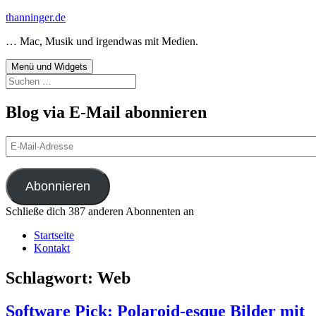
Zum
thanninger.de
Inhalt
… Mac, Musik und irgendwas mit Medien.
springen
Menü und Widgets
Suchen
nach:
Blog via E-Mail abonnieren
E-
Mail-
Adresse
Abonnieren
Schließe dich 387 anderen Abonnenten an
Startseite
Kontakt
Schlagwort:
Web
Software Pick: Polaroid-esque Bilder mit