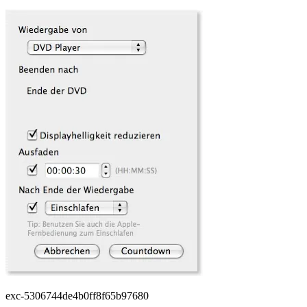
exc-5306744de4b0ff8f65b97680