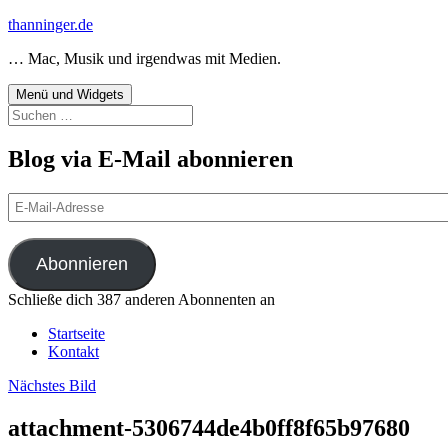
Zum
thanninger.de
Inhalt
… Mac, Musik und irgendwas mit Medien.
springen
Menü und Widgets
Suchen
nach:
Blog via E-Mail abonnieren
E-
Mail-
Adresse
Abonnieren
Schließe dich 387 anderen Abonnenten an
Startseite
Kontakt
Nächstes Bild
attachment-5306744de4b0ff8f65b97680