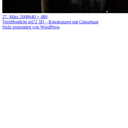
Veröffentlicht
Volle
27. März 2008
640 × 480
am
Beitragsnavigation
Größe
Veröffentlicht in
U2 3D – Kinokonzert mit Gänsehaut
Stolz präsentiert von WordPress