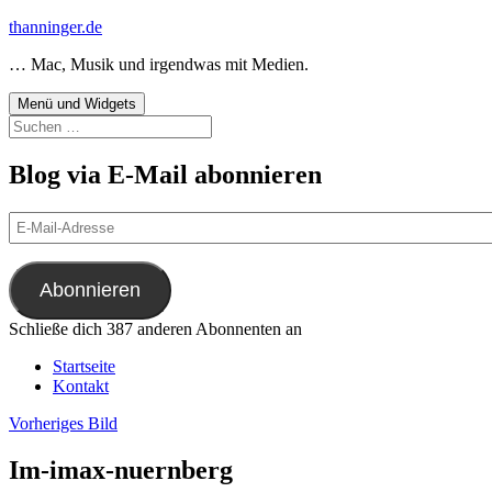
Zum
thanninger.de
Inhalt
… Mac, Musik und irgendwas mit Medien.
springen
Menü und Widgets
Suchen
nach:
Blog via E-Mail abonnieren
E-
Mail-
Adresse
Abonnieren
Schließe dich 387 anderen Abonnenten an
Startseite
Kontakt
Vorheriges Bild
Im-imax-nuernberg