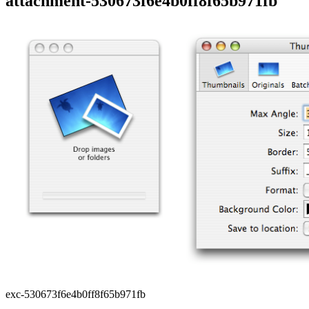
attachment-530673f6e4b0ff8f65b971fb
exc-530673f6e4b0ff8f65b971fb