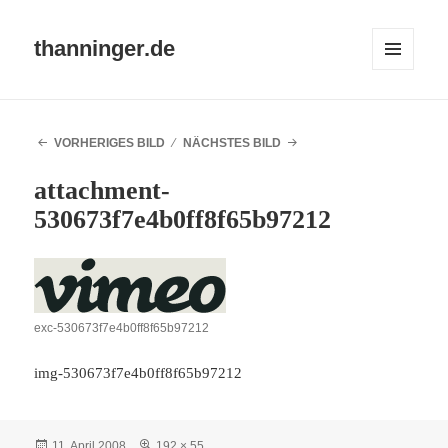
thanninger.de
MENÜ
UND
WIDGETS
VORHERIGES BILD
NÄCHSTES BILD
attachment-
530673f7e4b0ff8f65b97212
exc-530673f7e4b0ff8f65b97212
img-530673f7e4b0ff8f65b97212
Veröffentlicht
Volle
11. April 2008
192 × 55