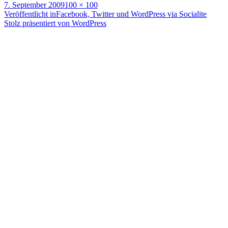
Veröffentlicht
Volle
7. September 2009
100 × 100
am
Beitragsnavigation
Größe
Veröffentlicht in
Facebook, Twitter und WordPress via Socialite
Stolz präsentiert von WordPress