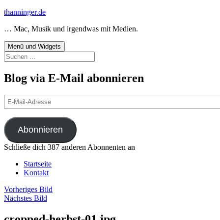
Zum
thanninger.de
Inhalt
… Mac, Musik und irgendwas mit Medien.
springen
Menü und Widgets
Suchen
nach:
Blog via E-Mail abonnieren
E-
Mail-
Adresse
Abonnieren
Schließe dich 387 anderen Abonnenten an
Startseite
Kontakt
Vorheriges Bild
Nächstes Bild
cropped-herbst-01.jpg