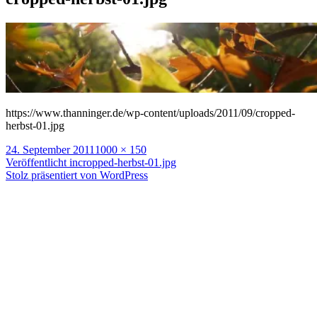
https://www.thanninger.de/wp-content/uploads/2011/09/cropped-
herbst-01.jpg
Veröffentlicht
Volle
24. September 2011
1000 × 150
am
Beitragsnavigation
Größe
Veröffentlicht in
cropped-herbst-01.jpg
Stolz präsentiert von WordPress