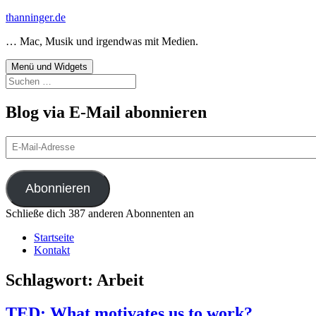
Zum
thanninger.de
Inhalt
… Mac, Musik und irgendwas mit Medien.
springen
Menü und Widgets
Suchen
nach:
Blog via E-Mail abonnieren
E-
Mail-
Adresse
Abonnieren
Schließe dich 387 anderen Abonnenten an
Startseite
Kontakt
Schlagwort:
Arbeit
TED: What motivates us to work?