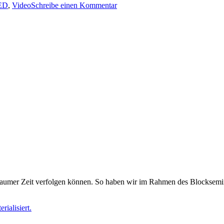
zu
ED
,
Video
Schreibe einen Kommentar
TED:
What
motivates
us
to
work?
eraumer Zeit verfolgen können. So haben wir im Rahmen des Blocksemi
rialisiert.