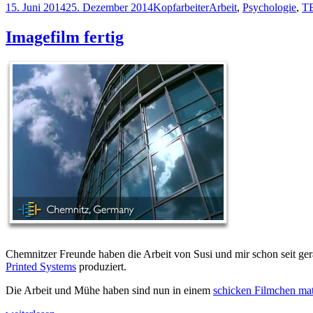
Veröffentlicht
Kategorien
Schlagwörter
15. Juni 2014
25. Dezember 2014
Kopfarbeiter
Arbeit
,
Psychologie
,
T
am
Imagefilm fertig
Chemnitzer Freunde haben die Arbeit von Susi und mir schon seit g
Printed Systems
produziert.
Die Arbeit und Mühe haben sind nun in einem
schicken Filmchen mate