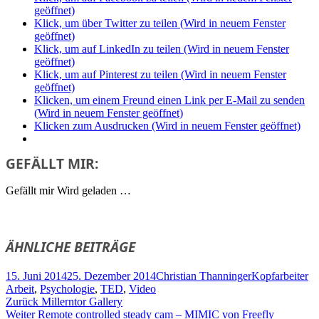
geöffnet)
Klick, um über Twitter zu teilen (Wird in neuem Fenster
geöffnet)
Klick, um auf LinkedIn zu teilen (Wird in neuem Fenster
geöffnet)
Klick, um auf Pinterest zu teilen (Wird in neuem Fenster
geöffnet)
Klicken, um einem Freund einen Link per E-Mail zu senden
(Wird in neuem Fenster geöffnet)
Klicken zum Ausdrucken (Wird in neuem Fenster geöffnet)
GEFÄLLT MIR:
Gefällt mir
Wird geladen …
ÄHNLICHE BEITRÄGE
Veröffentlicht
Autor
Kategorien
Sc
15. Juni 2014
25. Dezember 2014
Christian Thanninger
Kopfarbeiter
am
Arbeit
,
Psychologie
,
TED
,
Video
Beitragsnavigation
Vorheriger
Zurück
Millerntor Gallery
Nächster
Beitrag:
Weiter
Remote controlled steady cam – MIMIC von Freefly