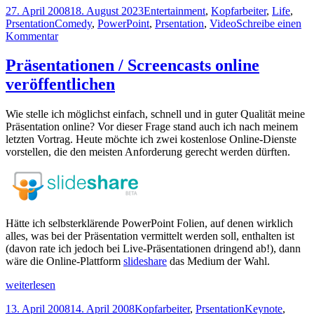
Veröffentlicht
Kategorien
27. April 2008
18. August 2023
Entertainment
,
Kopfarbeiter
,
Life
,
am
Schlagwörter
Prsentation
Comedy
,
PowerPoint
,
Prsentation
,
Video
Schreibe einen
zu
Kommentar
PowerPoint
+
Präsentationen / Screencasts online
Comedy
veröffentlichen
Wie stelle ich möglichst einfach, schnell und in guter Qualität meine
Präsentation online? Vor dieser Frage stand auch ich nach meinem
letzten Vortrag. Heute möchte ich zwei kostenlose Online-Dienste
vorstellen, die den meisten Anforderung gerecht werden dürften.
Hätte ich selbsterklärende PowerPoint Folien, auf denen wirklich
alles, was bei der Präsentation vermittelt werden soll, enthalten ist
(davon rate ich jedoch bei Live-Präsentationen dringend ab!), dann
wäre die Online-Plattform
slideshare
das Medium der Wahl.
Präsentationen
weiterlesen
/
Veröffentlicht
Kategorien
Schlagwörter
13. April 2008
14. April 2008
Kopfarbeiter
,
Prsentation
Keynote
,
Screencasts