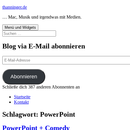
Zum
thanninger.de
Inhalt
… Mac, Musik und irgendwas mit Medien.
springen
Menü und Widgets
Suchen
nach:
Blog via E-Mail abonnieren
E-
Mail-
Adresse
Abonnieren
Schließe dich 387 anderen Abonnenten an
Startseite
Kontakt
Schlagwort:
PowerPoint
PowerPoint + Comedy