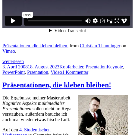
Präsentationen, die kleben bleiben.
from
Christian Thanninger
on
Vimeo
.
Vortrag
weiterlesen
„Präsentationen,
Veröffentlicht
Kategorien
Schlagwörter
3. April 2008
18. August 2023
Kopfarbeiter
,
Prsentation
Keynote
,
die
am
zu
PowerPoint
,
Prsentation
,
Video
1 Kommentar
kleben
Vortrag
bleiben“
„Präsentationen,
Präsentationen, die kleben bleiben!
online
die
(Video)
kleben
Die Ergebnisse meiner Masterarbeit
bleiben“
Kognitive Aspekte multimedialer
online
Präsentationen
sollen nicht im Regal
(Video)
verstauben, außerdem brauche ich
auch mal wieder etwas frische Luft:
Auf den
4. Studentischen