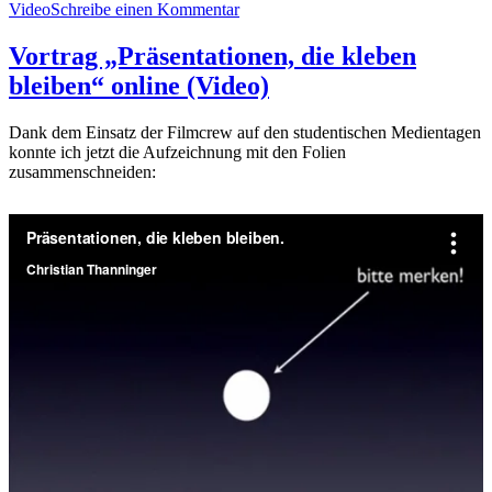
zu
Video
Schreibe einen Kommentar
Garr
Reynolds
Vortrag „Präsentationen, die kleben
bei
bleiben“ online (Video)
Authors@Google
über
Presentation
Dank dem Einsatz der Filmcrew auf den studentischen Medientagen
Zen
konnte ich jetzt die Aufzeichnung mit den Folien
(Video)
zusammenschneiden: