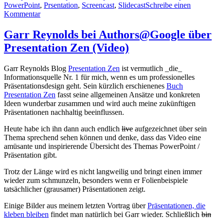
am
PowerPoint
,
Prsentation
,
Screencast
,
Slidecast
Schreibe einen
online
zu
Kommentar
veröffentlichen
Präsentationen
/
Garr Reynolds bei Authors@Google über
Screencasts
Presentation Zen (Video)
online
veröffentlichen
Garr Reynolds Blog
Presentation Zen
ist vermutlich _die_
Informationsquelle Nr. 1 für mich, wenn es um professionelles
Präsentationsdesign geht. Sein kürzlich erschienenes
Buch
Presentation Zen
fasst seine allgemeinen Ansätze und konkreten
Ideen wunderbar zusammen und wird auch meine zukünftigen
Präsentationen nachhaltig beeinflussen.
Heute habe ich ihn dann auch endlich
live
aufgezeichnet über sein
Thema sprechend sehen können und denke, dass das Video eine
amüsante und inspirierende Übersicht des Themas PowerPoint /
Präsentation gibt.
Trotz der Länge wird es nicht langweilig und bringt einen immer
wieder zum schmunzeln, besonders wenn er Folienbeispiele
tatsächlicher (grausamer) Präsentationen zeigt.
Einige Bilder aus meinem letzten Vortrag über
Präsentationen, die
kleben bleiben
findet man natürlich bei Garr wieder. Schließlich
bin