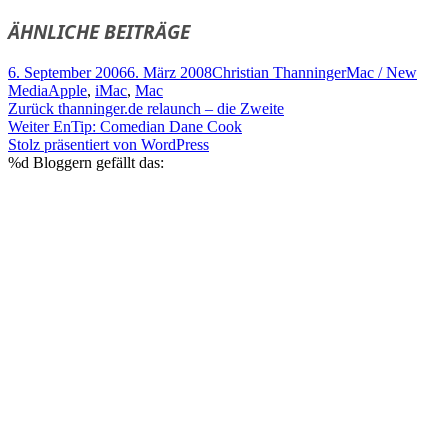
ÄHNLICHE BEITRÄGE
Veröffentlicht
Autor
Kategorien
6. September 2006
6. März 2008
Christian Thanninger
Mac / New
am
Schlagwörter
Media
Apple
,
iMac
,
Mac
Beitragsnavigation
Vorheriger
Zurück
thanninger.de relaunch – die Zweite
Nächster
Beitrag:
Weiter
EnTip: Comedian Dane Cook
Beitrag:
Stolz präsentiert von WordPress
%d
Bloggern gefällt das: