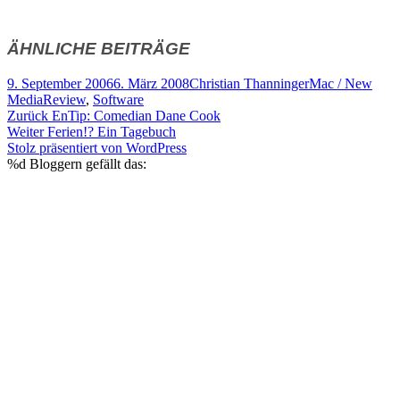
ÄHNLICHE BEITRÄGE
Veröffentlicht
Autor
Kategorien
9. September 2006
6. März 2008
Christian Thanninger
Mac / New
am
Schlagwörter
Media
Review
,
Software
Beitragsnavigation
Vorheriger
Zurück
EnTip: Comedian Dane Cook
Nächster
Beitrag:
Weiter
Ferien!? Ein Tagebuch
Beitrag:
Stolz präsentiert von WordPress
%d
Bloggern gefällt das: