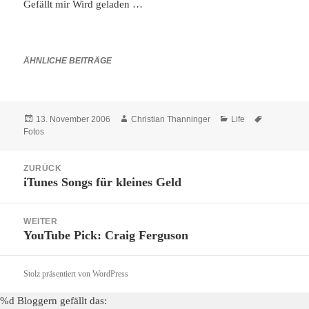
Gefällt mir
Wird geladen …
ÄHNLICHE BEITRÄGE
Veröffentlicht
Autor
Kategorien
Schlagwört
13. November 2006
Christian Thanninger
Life
am
Fotos
Beitragsnavigation
ZURÜCK
iTunes Songs für kleines Geld
Vorheriger
Beitrag:
WEITER
YouTube Pick: Craig Ferguson
Nächster
Beitrag:
Stolz präsentiert von WordPress
%d
Bloggern gefällt das: