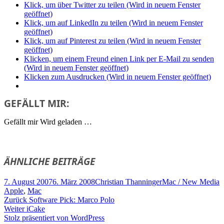
Klick, um über Twitter zu teilen (Wird in neuem Fenster
geöffnet)
Klick, um auf LinkedIn zu teilen (Wird in neuem Fenster
geöffnet)
Klick, um auf Pinterest zu teilen (Wird in neuem Fenster
geöffnet)
Klicken, um einem Freund einen Link per E-Mail zu senden
(Wird in neuem Fenster geöffnet)
Klicken zum Ausdrucken (Wird in neuem Fenster geöffnet)
GEFÄLLT MIR:
Gefällt mir
Wird geladen …
ÄHNLICHE BEITRÄGE
Veröffentlicht
Autor
Kategorien
S
7. August 2007
6. März 2008
Christian Thanninger
Mac / New Media
am
Apple
,
Mac
Beitragsnavigation
Vorheriger
Zurück
Software Pick: Marco Polo
Nächster
Beitrag:
Weiter
iCake
Beitrag:
Stolz präsentiert von WordPress