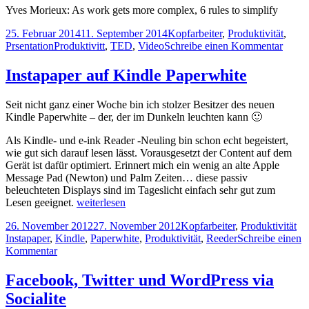
Yves Morieux: As work gets more complex, 6 rules to simplify
Veröffentlicht
Kategorien
25. Februar 2014
11. September 2014
Kopfarbeiter
,
Produktivität
,
am
Schlagwörter
zu
Prsentation
Produktivitt
,
TED
,
Video
Schreibe einen Kommentar
TED
Talk:
Instapaper auf Kindle Paperwhite
6
Regel
Seit nicht ganz einer Woche bin ich stolzer Besitzer des neuen
kompl
Kindle Paperwhite – der, der im Dunkeln leuchten kann 🙂
Arbei
zu
Als Kindle- und e-ink Reader -Neuling bin schon echt begeistert,
verei
wie gut sich darauf lesen lässt. Vorausgesetzt der Content auf dem
Gerät ist dafür optimiert. Erinnert mich ein wenig an alte Apple
Message Pad (Newton) und Palm Zeiten… diese passiv
beleuchteten Displays sind im Tageslicht einfach sehr gut zum
Instapaper
Lesen geeignet.
weiterlesen
auf
Veröffentlicht
Kategorien
Sc
26. November 2012
27. November 2012
Kopfarbeiter
,
Produktivität
Kindle
am
Instapaper
,
Kindle
,
Paperwhite
,
Produktivität
,
Reeder
Schreibe einen
Paperwhite
zu
Kommentar
Instapaper
auf
Facebook, Twitter und WordPress via
Kindle
Socialite
Paperwhite