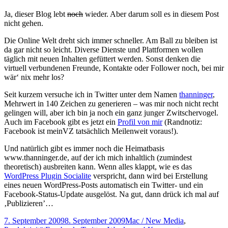
Ja, dieser Blog lebt
noch
wieder. Aber darum soll es in diesem Post
nicht gehen.
Die Online Welt dreht sich immer schneller. Am Ball zu bleiben ist
da gar nicht so leicht. Diverse Dienste und Plattformen wollen
täglich mit neuen Inhalten gefüttert werden. Sonst denken die
virtuell verbundenen Freunde, Kontakte oder Follower noch, bei mir
wär‘ nix mehr los?
Seit kurzem versuche ich in Twitter unter dem Namen
thanninger
,
Mehrwert in 140 Zeichen zu generieren – was mir noch nicht recht
gelingen will, aber ich bin ja noch ein ganz junger Zwitschervogel.
Auch im Facebook gibt es jetzt ein
Profil von mir
(Randnotiz:
Facebook ist meinVZ tatsächlich Meilenweit voraus!).
Und natürlich gibt es immer noch die Heimatbasis
www.thanninger.de, auf der ich mich inhaltlich (zumindest
theoretisch) ausbreiten kann. Wenn alles klappt, wie es das
WordPress Plugin Socialite
verspricht, dann wird bei Erstellung
eines neuen WordPress-Posts automatisch ein Twitter- und ein
Facebook-Status-Update ausgelöst. Na gut, dann drück ich mal auf
‚Publizieren’…
Veröffentlicht
Kategorien
7. September 2009
8. September 2009
Mac / New Media
,