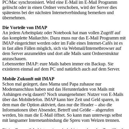
PC/Mac synchronisiert. Wird eine E-Mail im E-Mail Programm
gelöscht oder in einen Ordner verschoben, wird der Server dies
spätestens bei der nächsten Internetverbindung bemerken und
übernehmen.
Die Vorteile von IMAP
An jedem Arbeitsplatz oder Notebook hat man vollen Zugriff auf
das komplette Mailarchiv. Dazu muss nur das E-Mail Programm mit
IMAP eingerichtet werden oder im Falle eines Internet-Cafés ist es
in fast allen Fällen möglich, sich via Webmail/Internetbrowser auf
dem Server anzumelden und dort alle Mails samt Ordnerstruktur
anzuschauen.
Lebensretter IMAP: eure Mails haben immer ein Backup. Sie
existieren einmal auf dem PC und natürlich auch auf dem Server.
Mobile Zukunft mit IMAP
Schon mal geärgert, dass Mama und Papa zuhause nur
Modemanschluss haben und das Herunterladen von Mails mit
Anhängen ewig dauert? Noch unangenehmer: Nutzer von E-Mails
über das Mobiltelefon. IMAP kann hier Zeit und Geld sparen, in
dem man die Option aktiviert, dass nur die Header – also die
Informationen über Absender, Betreff und Größe – abgerufen
werden, bis man die E-Mail öffnet. So kann man unterwegs selbst
mit langsamer Internetanbindung die Spreu vom Weizen trennen.