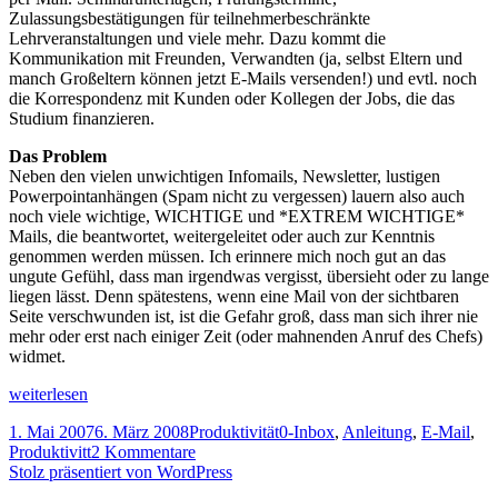
Zulassungsbestätigungen für teilnehmerbeschränkte
Lehrveranstaltungen und viele mehr. Dazu kommt die
Kommunikation mit Freunden, Verwandten (ja, selbst Eltern und
manch Großeltern können jetzt E-Mails versenden!) und evtl. noch
die Korrespondenz mit Kunden oder Kollegen der Jobs, die das
Studium finanzieren.
Das Problem
Neben den vielen unwichtigen Infomails, Newsletter, lustigen
Powerpointanhängen (Spam nicht zu vergessen) lauern also auch
noch viele wichtige, WICHTIGE und *EXTREM WICHTIGE*
Mails, die beantwortet, weitergeleitet oder auch zur Kenntnis
genommen werden müssen. Ich erinnere mich noch gut an das
ungute Gefühl, dass man irgendwas vergisst, übersieht oder zu lange
liegen lässt. Denn spätestens, wenn eine Mail von der sichtbaren
Seite verschwunden ist, ist die Gefahr groß, dass man sich ihrer nie
mehr oder erst nach einiger Zeit (oder mahnenden Anruf des Chefs)
widmet.
E-
weiterlesen
Mail:
Veröffentlicht
Kategorien
Schlagwörter
1. Mai 2007
6. März 2008
Produktivität
0-Inbox
,
Anleitung
,
E-Mail
,
0-
am
zu
Produktivitt
2 Kommentare
Inbox
E-
Stolz präsentiert von WordPress
Mail: