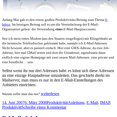
Anfang Mai gab es den ersten großen Produktivitäts-Beitrag zum Thema
0-
Inbox
. Im heutigen Beitrag soll es um die Vereinfachung der E-Mail-
Organisation gehen: die Verwendung
eines
E-Mail-Hauptaccounts.
Seit ich mein erstes Modem (aus den Staaten eingeflogen) mit Klingeldraht an
die heimische Telefonbuchse geklemmt habe, sammle ich E-Mail Adressen.
Nicht bewusst, aber es passiert einfach. Hier eine GMX-Adresse, da eine Job-
Adresse, hier mal GMail testen und dort die Uniadresse, irgendwann dann
endlich eine eigene Homepage mit zwei neuen Mail-Adressen: eine private und
eine berufliche… usw.
Selbst wenn ihr nur drei Adressen habt: es lohnt sich diese Adressen
an eine einzige Hauptadresse umzuleiten. Das geschieht direkt im
Mailserver, man muss es nur in den E-Mail-Einstellungen des
Anbieters einrichten.
E-
weiterlesen
Warum sollte man das tun?
Mail:
Veröffentlicht
Kategorien
Schlagwörter
14. Juni 2007
6. März 2008
Produktivität
Anleitung
,
E-Mail
,
IMAP
,
Adressen
am
zu
Produktivitt
Schreibe einen Kommentar
bündeln
E-
Mail: