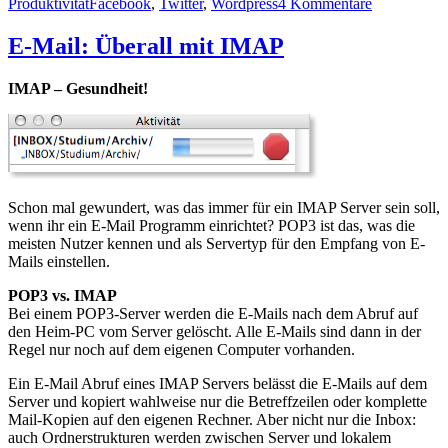
am
Schlagwörter
zu
Produktivität
Facebook
,
Twitter
,
Wordpress
4 Kommentare
Facebook,
Twitter
E-Mail: Überall mit IMAP
und
WordPress
IMAP – Gesundheit!
via
Socialite
Schon mal gewundert, was das immer für ein IMAP Server sein soll,
wenn ihr ein E-Mail Programm einrichtet? POP3 ist das, was die
meisten Nutzer kennen und als Servertyp für den Empfang von E-
Mails einstellen.
POP3 vs. IMAP
Bei einem POP3-Server werden die E-Mails nach dem Abruf auf
den Heim-PC vom Server gelöscht. Alle E-Mails sind dann in der
Regel nur noch auf dem eigenen Computer vorhanden.
Ein E-Mail Abruf eines IMAP Servers belässt die E-Mails auf dem
Server und kopiert wahlweise nur die Betreffzeilen oder komplette
Mail-Kopien auf den eigenen Rechner. Aber nicht nur die Inbox:
auch Ordnerstrukturen werden zwischen Server und lokalem