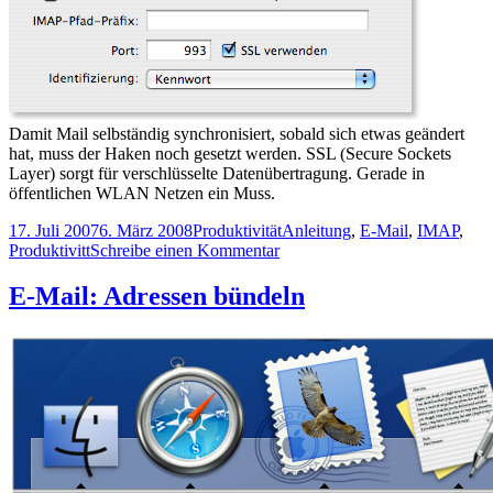
Damit Mail selbständig synchronisiert, sobald sich etwas geändert
hat, muss der Haken noch gesetzt werden. SSL (Secure Sockets
Layer) sorgt für verschlüsselte Datenübertragung. Gerade in
öffentlichen WLAN Netzen ein Muss.
Veröffentlicht
Kategorien
Schlagwörter
17. Juli 2007
6. März 2008
Produktivität
Anleitung
,
E-Mail
,
IMAP
,
am
zu
Produktivitt
Schreibe einen Kommentar
E-
Mail:
E-Mail: Adressen bündeln
Überall
mit
IMAP