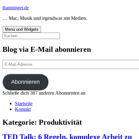
Zum
thanninger.de
Inhalt
… Mac, Musik und irgendwas mit Medien.
springen
Menü und Widgets
Suchen
nach:
Blog via E-Mail abonnieren
E-
Mail-
Adresse
Abonnieren
Schließe dich 387 anderen Abonnenten an
Startseite
Kontakt
Kategorie:
Produktivität
TED Talk: 6 Regeln, komplexe Arbeit zu