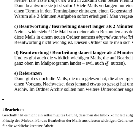
Merke: Die Taste
Entfernen
wird in Zukunft dein bester Freund.
Dann beantworte sie jetzt sofort! Viele Mails verlangen nur ei
einen Termin in den Terminplaner eintragen, einen Gegenstand
Warum alle 2-Minuten Aufgaben sofort erledigen? Man vergeud
c) Beantwortung / Bearbeitung dauert länger als 2 Minuten
Nein – widerstehe! Die Mail von deiner alten Bekannten aus der 
diese Mails in einem neuen Ordner namens #
irgendwann/vielle
Beantwortung nicht wichtig ist. Diesen Ordner sollte man si
d)
Beantwortung / Bearbeitung dauert länger als 2 Minuten
Und es gibt auch die wirklich wichtigen Mails, die auf Bearbe
ganz oben im Mailprogramm landet – evtl. auch @ nutzen).
e) Referenzen
Dann gibt es noch die Mails, die man gelesen hat, die aber ir
einen Vorgang Nachweise, dass jemand etwas so gesagt hat un
Archiv. Im Ordner Archiv sollten nun weitere Unterordner angel
#Bearbeiten
Geschafft! Ist es nicht ein seltsam gutes Gefühl, dass man die Inbox komplett au
Prinzip der 0-Inbox. Für das Bearbeiten der Mails aus diesem wichtigen Ordner s
für die wirkliche kreative Arbeit.