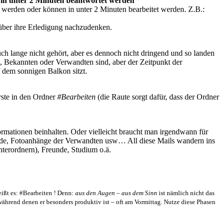
in unter 2 Minuten beantwortet werden
t werden oder können in unter 2 Minuten bearbeitet werden. Z.B.:
über ihre Erledigung nachzudenken.
euch lange nicht gehört, aber es dennoch nicht dringend und so landen
n, Bekannten oder Verwandten sind, aber der Zeitpunkt der
 dem sonnigen Balkon sitzt.
rste in den Ordner
#Bearbeiten
(die Raute sorgt dafür, dass der Ordner
ormationen beinhalten. Oder vielleicht braucht man irgendwann für
unde, Fotoanhänge der Verwandten usw… All diese Mails wandern ins
nterordnern), Freunde, Studium o.ä.
eißt es: #Bearbeiten ! Denn:
aus den Augen – aus dem Sinn
ist nämlich nicht das
während denen er besonders produktiv ist – oft am Vormittag. Nutze diese Phasen