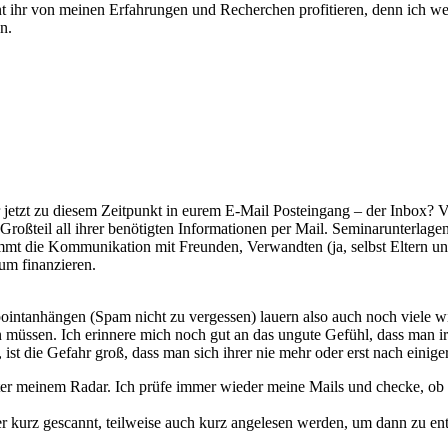
nnt ihr von meinen Erfahrungen und Recherchen profitieren, denn ich 
n.
r jetzt zu diesem Zeitpunkt in eurem E-Mail Posteingang – der Inbox? Ve
roßteil all ihrer benötigten Informationen per Mail. Seminarunterlage
mt die Kommunikation mit Freunden, Verwandten (ja, selbst Eltern un
um finanzieren.
werpointanhängen (Spam nicht zu vergessen) lauern also auch noch 
müssen. Ich erinnere mich noch gut an das ungute Gefühl, dass man irg
, ist die Gefahr groß, dass man sich ihrer nie mehr oder erst nach eini
nter meinem Radar. Ich prüfe immer wieder meine Mails und checke, ob 
urz gescannt, teilweise auch kurz angelesen werden, um dann zu entsch