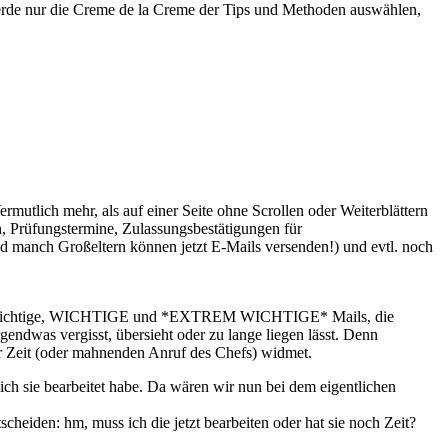
werde nur die Creme de la Creme der Tips und Methoden auswählen,
rmutlich mehr, als auf einer Seite ohne Scrollen oder Weiterblättern
n, Prüfungstermine, Zulassungsbestätigungen für
d manch Großeltern können jetzt E-Mails versenden!) und evtl. noch
viele wichtige, WICHTIGE und *EXTREM WICHTIGE* Mails, die
endwas vergisst, übersieht oder zu lange liegen lässt. Denn
ger Zeit (oder mahnenden Anruf des Chefs) widmet.
ich sie bearbeitet habe. Da wären wir nun bei dem eigentlichen
eiden: hm, muss ich die jetzt bearbeiten oder hat sie noch Zeit?