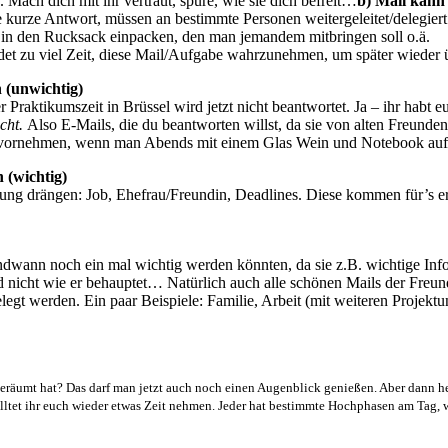
 Mach dich mit ihr vertraut, spüre, wie sie dich befreit…
b)
Mail kann 
ne kurze Antwort, müssen an bestimmte Personen weitergeleitet/delegier
 in den Rucksack einpacken, den man jemandem mitbringen soll o.ä.
et zu viel Zeit, diese Mail/Aufgabe wahrzunehmen, um später wieder 
 (unwichtig)
Praktikumszeit in Brüssel wird jetzt nicht beantwortet. Ja – ihr habt 
icht.
Also E-Mails, die du beantworten willst, da sie von alten Freunde
ch vornehmen, wenn man Abends mit einem Glas Wein und Notebook auf
 (wichtig)
itung drängen: Job, Ehefrau/Freundin, Deadlines. Diese kommen für’s e
gendwann noch ein mal wichtig werden könnten, da sie z.B. wichtige Inf
d nicht wie er behauptet… Natürlich auch alle schönen Mails der Fre
egt werden. Ein paar Beispiele: Familie, Arbeit (mit weiteren Projektu
fgeräumt hat? Das darf man jetzt auch noch einen Augenblick genießen. Aber dann h
olltet ihr euch wieder etwas Zeit nehmen. Jeder hat bestimmte Hochphasen am Tag, 