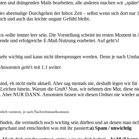
ten und drängenden Mails bearbeiten, alle anderen machen wir „später“
edes abermalige Durchgehen der Inbox Zeit – selbst wenn sich dort nur 
sich und auch das leichte ungute Gefühl bleibt.
box sollte immer leer sein. Die Vorstellung scheint im ersten Moment in 
llende und erfolgreiche E-Mail-Nutzung erarbeitet. Auf geht’s!
ist sehr wichtig und kann nicht übersprungen werden. Denn je nach Umf
Ansonsten geht’s mit 1.1 weiter.
 sind, eh nicht mehr aktuell. Aber sag niemals nie, deshalb legen wir fü
-Leichen hinein. Warum die Gruft? Nun, wir nehmen den Mut, diese nie
eln. Aber NUR DANN. Ansonsten fassen wir diesen Ordner nie wieder a
türlich variieren, je nach Nachrichtenaufkommen.
finden, die vermutlich noch wichtig sein dürften und an denen man sic
eschaut und entschieden was mit ihr passiert:
a) Spam / unwichtig