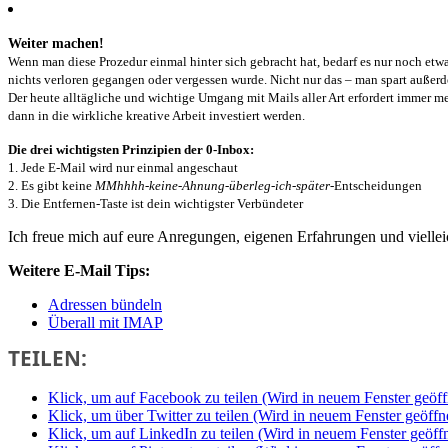
Weiter machen!
Wenn man diese Prozedur einmal hinter sich gebracht hat, bedarf es nur noch etwa
nichts verloren gegangen oder vergessen wurde. Nicht nur das – man spart außer
Der heute alltägliche und wichtige Umgang mit Mails aller Art erfordert immer me
dann in die wirkliche kreative Arbeit investiert werden.
Die drei wichtigsten Prinzipien der 0-Inbox:
1. Jede E-Mail wird nur einmal angeschaut
2. Es gibt keine
MMhhhh-keine-Ahnung-überleg-ich-später-
Entscheidungen
3. Die Entfernen-Taste ist dein wichtigster Verbündeter
Ich freue mich auf eure Anregungen, eigenen Erfahrungen und viellei
Weitere E-Mail Tips:
Adressen bündeln
Überall mit IMAP
TEILEN:
Klick, um auf Facebook zu teilen (Wird in neuem Fenster geöff
Klick, um über Twitter zu teilen (Wird in neuem Fenster geöffn
Klick, um auf LinkedIn zu teilen (Wird in neuem Fenster geöffn