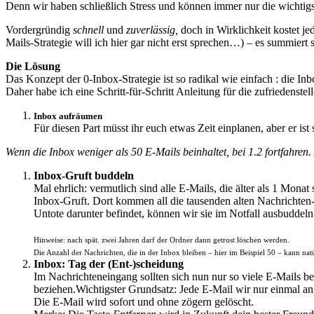
Denn wir haben schließlich Stress und können immer nur die wichtigs
Vordergründig
schnell
und
zuverlässig,
doch in Wirklichkeit kostet j
Mails-Strategie will ich hier gar nicht erst sprechen…) – es summiert 
Die Lösung
Das Konzept der 0-Inbox-Strategie ist so radikal wie einfach : die In
Daher habe ich eine Schritt-für-Schritt Anleitung für die zufriedenste
Inbox aufräumen
Für diesen Part müsst ihr euch etwas Zeit einplanen, aber er 
Wenn die Inbox weniger als 50 E-Mails beinhaltet, bei 1.2 fortfahren. 
Inbox-Gruft buddeln
Mal ehrlich: vermutlich sind alle E-Mails, die älter als 1 Monat
Inbox-Gruft. Dort kommen all die tausenden alten Nachrichten
Untote darunter befindet, können wir sie im Notfall ausbudd
Hinweise: nach spät. zwei Jahren darf der Ordner dann getrost löschen werden.
Die Anzahl der Nachrichten, die in der Inbox bleiben – hier im Beispiel 50 – kann na
Inbox: Tag der (Ent-)scheidung
Im Nachrichteneingang sollten sich nun nur so viele E-Mails be
beziehen.Wichtigster Grundsatz: Jede E-Mail wir nur einmal ang
Die E-Mail wird sofort und ohne zögern gelöscht.