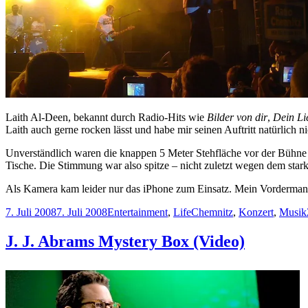
Laith Al-Deen, bekannt durch Radio-Hits wie
Bilder von dir
,
Dein L
Laith auch gerne rocken lässt und habe mir seinen Auftritt natürlich n
Unverständlich waren die knappen 5 Meter Stehfläche vor der Bühne –
Tische. Die Stimmung war also spitze – nicht zuletzt wegen dem starke
Als Kamera kam leider nur das iPhone zum Einsatz. Mein Vordermann 
Veröffentlicht
Kategorien
Schlagwörter
7. Juli 2008
7. Juli 2008
Entertainment
,
Life
Chemnitz
,
Konzert
,
Musik
am
J. J. Abrams Mystery Box (Video)