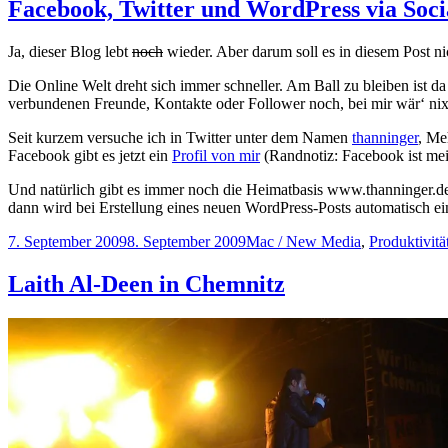
Finder
Facebook, Twitter und WordPress via Soci
von
Mac
Ja, dieser Blog lebt
noch
wieder. Aber darum soll es in diesem Post ni
OS
einbinden
Die Online Welt dreht sich immer schneller. Am Ball zu bleiben ist da 
verbundenen Freunde, Kontakte oder Follower noch, bei mir wär‘ nix
Seit kurzem versuche ich in Twitter unter dem Namen
thanninger
, Me
Facebook gibt es jetzt ein
Profil von mir
(Randnotiz: Facebook ist mei
Und natürlich gibt es immer noch die Heimatbasis www.thanninger.de, 
dann wird bei Erstellung eines neuen WordPress-Posts automatisch ei
Veröffentlicht
Kategorien
7. September 2009
8. September 2009
Mac / New Media
,
Produktivitä
am
Laith Al-Deen in Chemnitz