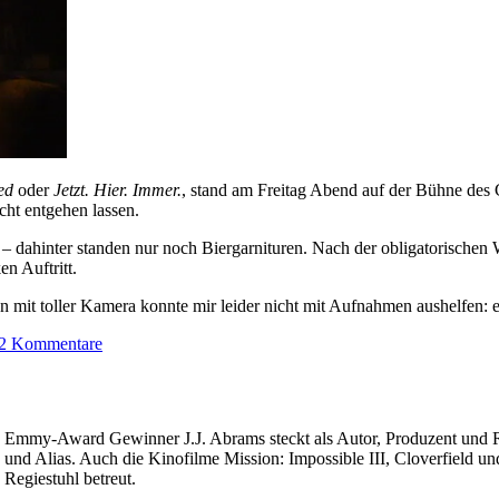
ied
oder
Jetzt. Hier. Immer.
, stand am Freitag Abend auf der Bühne des C
icht entgehen lassen.
 dahinter standen nur noch Biergarnituren. Nach der obligatorischen W
n Auftritt.
mit toller Kamera konnte mir leider nicht mit Aufnahmen aushelfen: 
zu
2 Kommentare
Laith
Al-
Deen
in
Emmy-Award Gewinner J.J. Abrams steckt als Autor, Produzent und Re
Chemnitz
und Alias. Auch die Kinofilme Mission: Impossible III, Cloverfield u
Regiestuhl betreut.