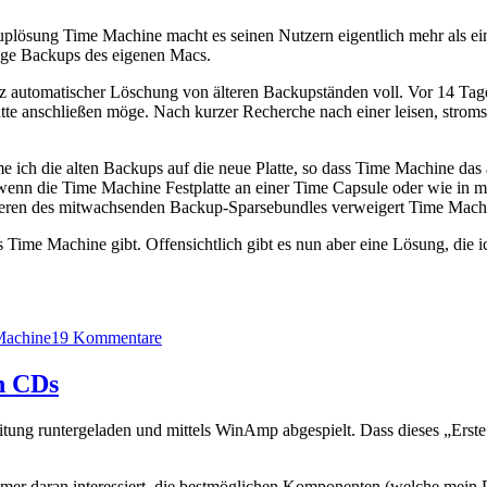
uplösung Time Machine macht es seinen Nutzern eigentlich mehr als ei
ige Backups des eigenen Macs.
otz automatischer Löschung von älteren Backupständen voll. Vor 14 Ta
latte anschließen möge. Nach kurzer Recherche nach einer leisen, stroms
h die alten Backups auf die neue Platte, so dass Time Machine das a
wenn die Time Machine Festplatte an einer Time Capsule oder wie in me
ieren des mitwachsenden Backup-Sparsebundles verweigert Time Machi
 Time Machine gibt. Offensichtlich gibt es nun aber eine Lösung, die 
zu
Machine
19 Kommentare
Time
Machine
on CDs
Backup
auf
itung runtergeladen und mittels WinAmp abgespielt. Dass dieses „Erste
neue
Festplatte
verschieben
er daran interessiert, die bestmöglichen Komponenten (welche mein P