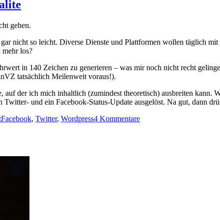
Inkl
alite
Netzwerklaufwerk
im
cht gehen.
Finder
von
gar nicht so leicht. Diverse Dienste und Plattformen wollen täglich mit
Mac
 mehr los?
OS
einbinden
hrwert in 140 Zeichen zu generieren – was mir noch nicht recht gelinge
nVZ tatsächlich Meilenweit voraus!).
auf der ich mich inhaltlich (zumindest theoretisch) ausbreiten kann. W
n Twitter- und ein Facebook-Status-Update ausgelöst. Na gut, dann drü
Schlagwörter
zu
t
Facebook
,
Twitter
,
Wordpress
4 Kommentare
Facebook,
Twitter
und
WordPress
via
Socialite