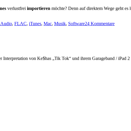
nes
verlustfrei
importieren
möchte? Denn auf direktem Wege geht es le
Schlagwörter
zu
a
Audio
,
FLAC
,
iTunes
,
Mac
,
Musik
,
Software
24 Kommentare
FLAC
Import
in
iTunes
r Interpretation von Ke$has „Tik Tok“ und ihrem Garageband / iPad 2 