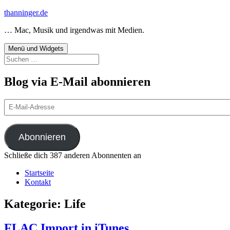
Zum
thanninger.de
Inhalt
… Mac, Musik und irgendwas mit Medien.
springen
Menü und Widgets
Suchen
nach:
Blog via E-Mail abonnieren
E-
Mail-
Adresse
Abonnieren
Schließe dich 387 anderen Abonnenten an
Startseite
Kontakt
Kategorie:
Life
FLAC Import in iTunes