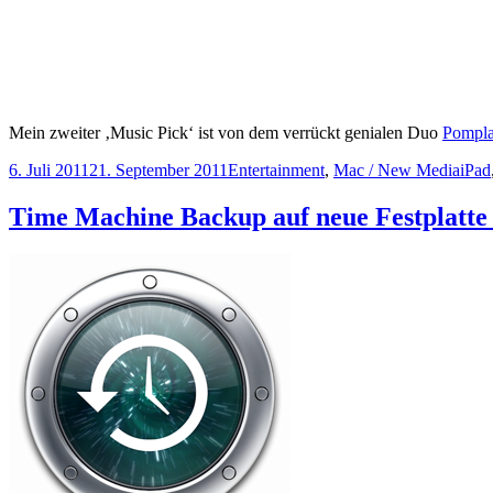
Mein zweiter ‚Music Pick‘ ist von dem verrückt genialen Duo
Pompl
Veröffentlicht
Kategorien
Schl
6. Juli 2011
21. September 2011
Entertainment
,
Mac / New Media
iPad
am
Time Machine Backup auf neue Festplatte