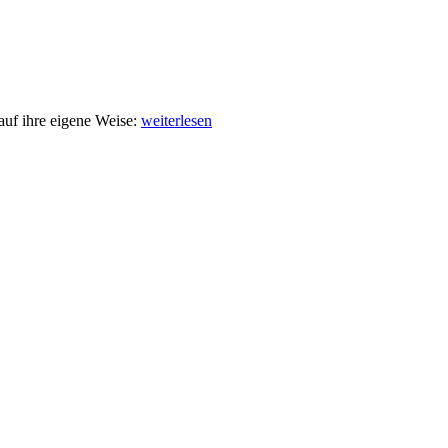
Music
uf ihre eigene Weise:
weiterlesen
Picks:
Geek
Edition!