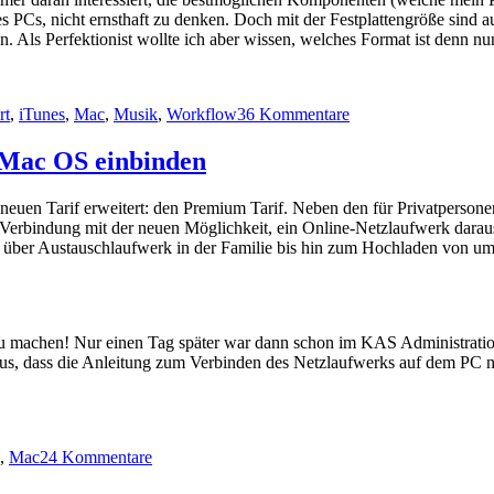
 PCs, nicht ernsthaft zu denken. Doch mit der Festplattengröße sind 
. Als Perfektionist wollte ich aber wissen, welches Format ist denn nu
zu
rt
,
iTunes
,
Mac
,
Musik
,
Workflow
36 Kommentare
iTunes:
Die
 Mac OS einbinden
beste
Qualität
euen Tarif erweitert: den Premium Tarif. Neben den für Privatperson
beim
Verbindung mit der neuen Möglichkeit, ein Online-Netzlaufwerk dara
Import
 über Austauschlaufwerk in der Familie bis hin zum Hochladen von umf
von
CDs
zu machen! Nur einen Tag später war dann schon im KAS Administrati
raus, dass die Anleitung zum Verbinden des Netzlaufwerks auf dem PC
zu
,
Mac
24 Kommentare
All-