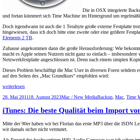
Die in OSX integrierte Back
und fortan kümmert sich Time Machine im Hintergrund um regelmäß
Doch irgendwann ist auch die 1 Terabyte große externe Festplatte tr
hingewiesen, dass ich doch bitte eine zweite oder eine größere Festp
Elements 2 TB
.
Zuhause angekommen dann die große Herausforderung: Wie bekomme ic
macht es Apple seinen Nutzern nicht ganz so einfach – insbesondere 
Netzwerkfestplatte angeschlossen ist. Denn nach einem simplen Kop
Dieses Problem beschäftigt die Mac User in diversen Foren seitdem es
auf den Seiten des „Mac Grundkurs“ empfohlen wird:
Time
weiterlesen
Machine
Veröffentlicht
Kategorien
Schlagwörter
28. Mai 2011
18. August 2023
Mac / New Media
Backup
,
Mac
,
Time 
Backup
am
auf
neue
iTunes: Die beste Qualität beim Import v
Festplatte
verschieben
Mitte der 90er haben wir bei Florian das erste MP3 über die ISDN Le
wir damals sicher nicht vermutet.
Als Freund des hochwertigen HiFi-Audio Genusses war ich schon imm