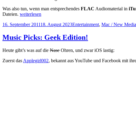
Was also tun, wenn man entsprechendes
FLAC
Audiomaterial in
iTu
FLAC
Dateien.
weiterlesen
Import
Veröffentlicht
Kategorien
16. September 2011
18. August 2023
Entertainment
,
Mac / New Medi
in
am
iTunes
Music Picks: Geek Edition!
Heute gibt’s was auf die
Nase
Ohren, und zwar iOS lastig:
Zuerst das
Applegirl002
, bekannt aus YouTube und Facebook mit ihre