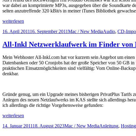
war dabei an komprimierte MP3s, ausgegeben über die Soundkarte des
selten anzutreffende 320 kBit/s in meiner iTunes Bibliothek gewachsen
iTunes:
weiterlesen
Die
Veröffentlicht
Kategorien
Schlagwörter
16. April 2011
16. September 2011
Mac / New Media
Audio
,
CD-Impo
beste
am
Qualität
beim
All-Inkl Netzwerklaufwerk im Finder von
Import
von
Mein Webhoster All-Inkl.com hat vor kurzem sein Angebot um einen n
CDs
Datenbanken oder 50 Cronjobs hat der große Speicher von 50 GB in 
praktischen Einsatzmöglichkeiten sind vielfältig: Vom Online-Backup
denkbar.
Gründe genug, um ein Upgrade meines bisherigen PrivatPlus Tarifs 
Anlegen des neuen Netzlaufwerks im KAS stellte sich allerdings he
ich allerdings die richtige Vorgehensweise gefunden:
All-
weiterlesen
Inkl
Veröffentlicht
Kategorien
Schlagwörter
14. Januar 2011
18. August 2023
Mac / New Media
Anleitung
,
Hosting
Netzwerklaufwerk
am
im