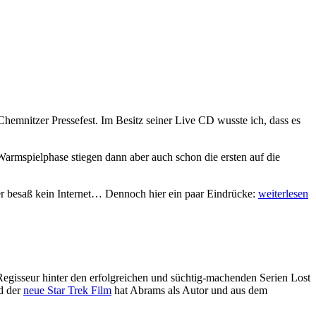
hemnitzer Pressefest. Im Besitz seiner Live CD wusste ich, dass es
armspielphase stiegen dann aber auch schon die ersten auf die
Laith
er besaß kein Internet… Dennoch hier ein paar Eindrücke:
weiterlesen
Al-
Deen
in
Chemnitz
gisseur hinter den erfolgreichen und süchtig-machenden Serien Lost
nd der
neue Star Trek Film
hat Abrams als Autor und aus dem