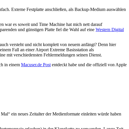
nfach. Externe Festplatte anschließen, als Backup-Medium auswählen
gen war es soweit und Time Machine hat mich nett darauf
parenden und günstigen Platte fiel die Wahl auf eine
Western Digital
uch versteht und nicht komplett von neuem anfängt? Denn hier
inem Fall an einer Airport Extreme Basisstation als
ne mit verschiedensten Fehlermeldungen seinen Dienst.
ich in einem
Macuser.de Post
entdeckt habe und die offiziell von Apple
 Mal“ ein neues Zeitalter der Medienformate einleiten würde haben
ortemonnaie erlauben) in der Klangkette zu verwenden. Lange Zeit