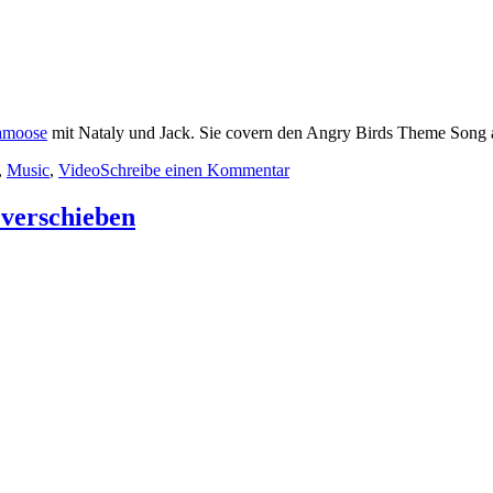
amoose
mit Nataly und Jack. Sie covern den Angry Birds Theme Song a
agwörter
zu
,
Music
,
Video
Schreibe einen Kommentar
Music
Picks:
 verschieben
Geek
Edition!