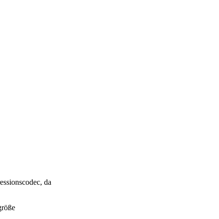
essionscodec, da
größe