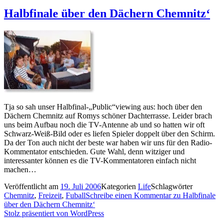
Halbfinale über den Dächern Chemnitz‘
Tja so sah unser Halbfinal-„Public“viewing aus: hoch über den
Dächern Chemnitz auf Romys schöner Dachterrasse. Leider brach
uns beim Aufbau noch die TV-Antenne ab und so hatten wir oft
Schwarz-Weiß-Bild oder es liefen Spieler doppelt über den Schirm.
Da der Ton auch nicht der beste war haben wir uns für den Radio-
Kommentator entschieden. Gute Wahl, denn witziger und
interessanter können es die TV-Kommentatoren einfach nicht
machen…
Veröffentlicht am
19. Juli 2006
Kategorien
Life
Schlagwörter
Chemnitz
,
Freizeit
,
Fuball
Schreibe einen Kommentar
zu Halbfinale
über den Dächern Chemnitz‘
Stolz präsentiert von WordPress