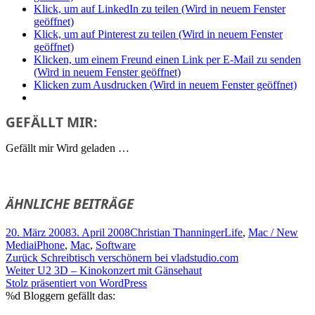
Klick, um auf LinkedIn zu teilen (Wird in neuem Fenster
geöffnet)
Klick, um auf Pinterest zu teilen (Wird in neuem Fenster
geöffnet)
Klicken, um einem Freund einen Link per E-Mail zu senden
(Wird in neuem Fenster geöffnet)
Klicken zum Ausdrucken (Wird in neuem Fenster geöffnet)
GEFÄLLT MIR:
Gefällt mir
Wird geladen …
ÄHNLICHE BEITRÄGE
Veröffentlicht
Autor
Kategorien
20. März 2008
3. April 2008
Christian Thanninger
Life
,
Mac / New
am
Schlagwörter
Media
iPhone
,
Mac
,
Software
Beitragsnavigation
Vorheriger
Zurück
Schreibtisch verschönern bei vladstudio.com
Nächster
Beitrag:
Weiter
U2 3D – Kinokonzert mit Gänsehaut
Beitrag:
Stolz präsentiert von WordPress
%d
Bloggern gefällt das: