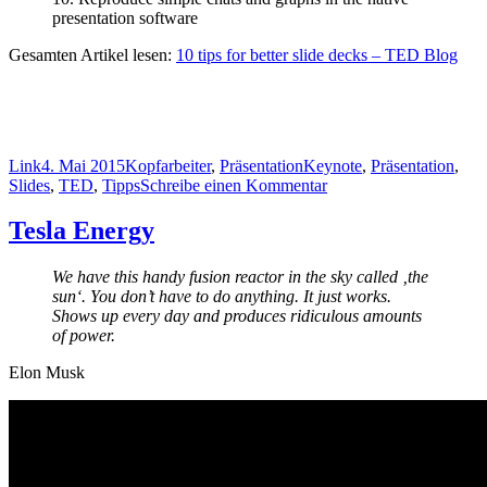
presentation software
Gesamten Artikel lesen:
10 tips for better slide decks – TED Blog
Format
Veröffentlicht
Kategorien
Schlagwörter
Link
4. Mai 2015
Kopfarbeiter
,
Präsentation
Keynote
,
Präsentation
,
am
zu
Slides
,
TED
,
Tipps
Schreibe einen Kommentar
10
Tipps
Tesla Energy
für
bessere
We have this handy fusion reactor in the sky called ‚the
Präsentationsfolien
sun‘. You don’t have to do anything. It just works.
von
Shows up every day and produces ridiculous amounts
den
of power.
TED
Experten
Elon Musk