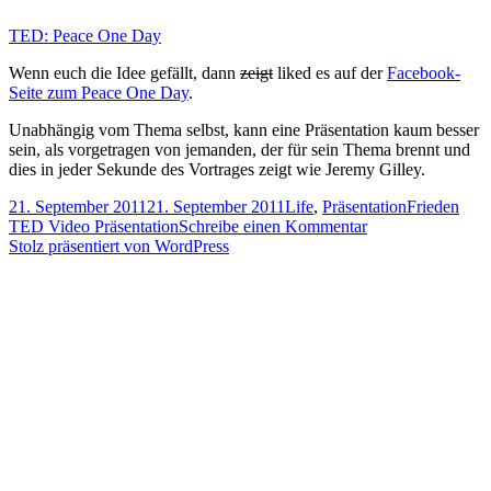
TED: Peace One Day
Wenn euch die Idee gefällt, dann
zeigt
liked es auf der
Facebook-
Seite zum Peace One Day
.
Unabhängig vom Thema selbst, kann eine Präsentation kaum besser
sein, als vorgetragen von jemanden, der für sein Thema brennt und
dies in jeder Sekunde des Vortrages zeigt wie Jeremy Gilley.
Veröffentlicht
Kategorien
Schlagwörte
21. September 2011
21. September 2011
Life
,
Präsentation
Frieden
am
zu
TED Video Präsentation
Schreibe einen Kommentar
21.
Stolz präsentiert von WordPress
September:
Peace
One
Day