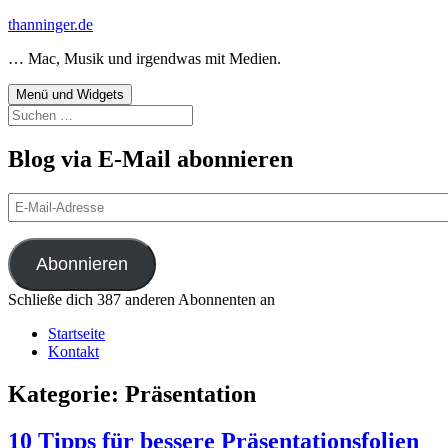
Zum
thanninger.de
Inhalt
… Mac, Musik und irgendwas mit Medien.
springen
Menü und Widgets
Suchen
nach:
Blog via E-Mail abonnieren
E-
Mail-
Adresse
Abonnieren
Schließe dich 387 anderen Abonnenten an
Startseite
Kontakt
Kategorie:
Präsentation
10 Tipps für bessere Präsentationsfolien